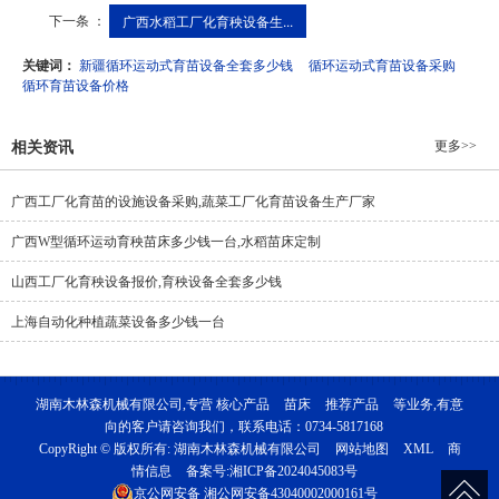
下一条 ：
广西水稻工厂化育秧设备生...
关键词：
新疆循环运动式育苗设备全套多少钱
循环运动式育苗设备采购
循环育苗设备价格
更多>>
相关资讯
广西工厂化育苗的设施设备采购,蔬菜工厂化育苗设备生产厂家
广西W型循环运动育秧苗床多少钱一台,水稻苗床定制
山西工厂化育秧设备报价,育秧设备全套多少钱
上海自动化种植蔬菜设备多少钱一台
湖南木林森机械有限公司,专营
核心产品
苗床
推荐产品
等业务,有意
向的客户请咨询我们，联系电话：
0734-5817168
CopyRight © 版权所有:
湖南木林森机械有限公司
网站地图
XML
商
情信息
备案号:
湘ICP备2024045083号
京公网安备
湘公网安备43040002000161号