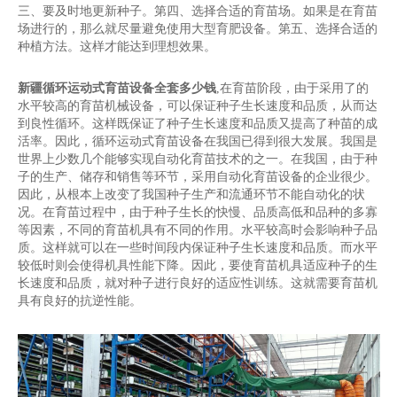
三、要及时地更新种子。第四、选择合适的育苗场。如果是在育苗
场进行的，那么就尽量避免使用大型育肥设备。第五、选择合适的
种植方法。这样才能达到理想效果。
新疆循环运动式育苗设备全套多少钱
,在育苗阶段，由于采用了的
水平较高的育苗机械设备，可以保证种子生长速度和品质，从而达
到良性循环。这样既保证了种子生长速度和品质又提高了种苗的成
活率。因此，循环运动式育苗设备在我国已得到很大发展。我国是
世界上少数几个能够实现自动化育苗技术的之一。在我国，由于种
子的生产、储存和销售等环节，采用自动化育苗设备的企业很少。
因此，从根本上改变了我国种子生产和流通环节不能自动化的状
况。在育苗过程中，由于种子生长的快慢、品质高低和品种的多寡
等因素，不同的育苗机具有不同的作用。水平较高时会影响种子品
质。这样就可以在一些时间段内保证种子生长速度和品质。而水平
较低时则会使得机具性能下降。因此，要使育苗机具适应种子的生
长速度和品质，就对种子进行良好的适应性训练。这就需要育苗机
具有良好的抗逆性能。