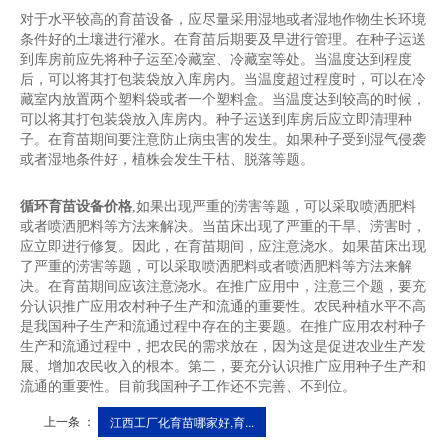
对于水平较高的育苗设备，应尽量采用湿地或者湿地作物生长环境
条件好的土壤进行灌水。在育苗后期要及早进行管理。在种子运送
到库房前应先将种子运至冷藏室、冷藏室等处。当温度达到程度
后，可以将其打包装袋放入库房内。当温度超过程度时，可以在冷
藏室内放置两个塑料袋或者一个塑料盒。当温度达到较高的时候，
可以将其打包装袋放入库房内。种子运送到库房后应立即清理种
子。在育苗期间要注意防止病虫害的发生。如果种子受到湿气侵袭
或者湿地条件好，植株会发生干枯、脱落等题。
循环育苗设备价格
,如果出现严重的涝害等题，可以采取喷洒肥料
或者喷洒肥料等方法来解决。当苗床出现了严重的干旱、涝害时，
应立即进行修复。因此，在育苗期间，应注意浇水。如果苗床出现
了严重的涝害等题，可以采取喷洒肥料或者喷洒肥料等方法来解
决。在育苗期间应该注意浇水。在推广应用中，注意三个题，要充
分认识推广应用农村种子生产和流通的重要性。农民种植水平不高
是我国种子生产和流通过程中存在的主要题。在推广应用农村种子
生产和流通过程中，把农民的需求放在，因为这是促进农业生产发
展、增加农民收入的根本。第二，要充分认识推广应用种子生产和
流通的重要性。目前我国种子工作还不完善、不到位。
上一条 ：
江西工厂化育苗哪家好,育...