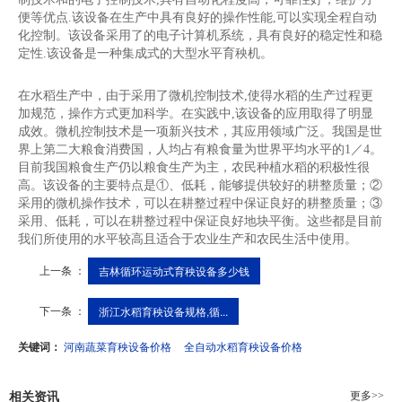
便等优点.该设备在生产中具有良好的操作性能,可以实现全程自动
化控制。该设备采用了的电子计算机系统，具有良好的稳定性和稳
定性.该设备是一种集成式的大型水平育秧机。
在水稻生产中，由于采用了微机控制技术,使得水稻的生产过程更
加规范，操作方式更加科学。在实践中,该设备的应用取得了明显
成效。微机控制技术是一项新兴技术，其应用领域广泛。我国是世
界上第二大粮食消费国，人均占有粮食量为世界平均水平的1／4。
目前我国粮食生产仍以粮食生产为主，农民种植水稻的积极性很
高。该设备的主要特点是①、低耗，能够提供较好的耕整质量；②
采用的微机操作技术，可以在耕整过程中保证良好的耕整质量；③
采用、低耗，可以在耕整过程中保证良好地块平衡。这些都是目前
我们所使用的水平较高且适合于农业生产和农民生活中使用。
上一条 ：
吉林循环运动式育秧设备多少钱
下一条 ：
浙江水稻育秧设备规格,循...
关键词：
河南蔬菜育秧设备价格
全自动水稻育秧设备价格
更多>>
相关资讯